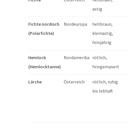
astig
Fichte nordisch
Nordeuropa
hellbraun,
(Polarfichte)
kleinastig,
feinjährig
Hemlock
Nordamerika
rötlich,
(Hemlocktanne)
feingemasert
Lärche
Österreich
rötlich, ruhig
bis lebhaft