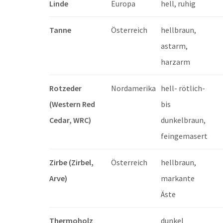
Linde
Europa
hell, ruhig
Tanne
Österreich
hellbraun,
astarm,
harzarm
Rotzeder
Nordamerika
hell- rötlich-
(Western Red
bis
Cedar, WRC)
dunkelbraun,
feingemasert
Zirbe (Zirbel,
Österreich
hellbraun,
Arve)
markante
Äste
Thermoholz
dunkel