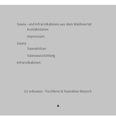
Sauna - und Infrarotkabinen aus dem Waldviertel
Kontaktdaten
Impressum
Sauna
Saunahölzer
Saunaausstattung
Infrarotkabinen
(c) w4sauna - Tischlerei & Saunabau Wunsch