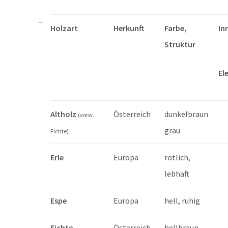
Holzart
Herkunft
Farbe,
In
Struktur
El
Altholz
Österreich
dunkelbraun
(vorw.
grau
Fichte)
Erle
Europa
rötlich,
lebhaft
Espe
Europa
hell, ruhig
Fichte
Österreich
hellbraun,