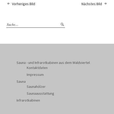
Vorheriges Bild
Nächstes Bild
Sauna - und Infrarotkabinen aus dem Waldviertel
Kontaktdaten
Impressum
Sauna
Saunahölzer
Saunaausstattung
Infrarotkabinen