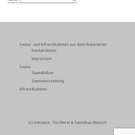
Sauna - und Infrarotkabinen aus dem Waldviertel
Kontaktdaten
Impressum
Sauna
Saunahölzer
Saunaausstattung
Infrarotkabinen
(c) w4sauna - Tischlerei & Saunabau Wunsch