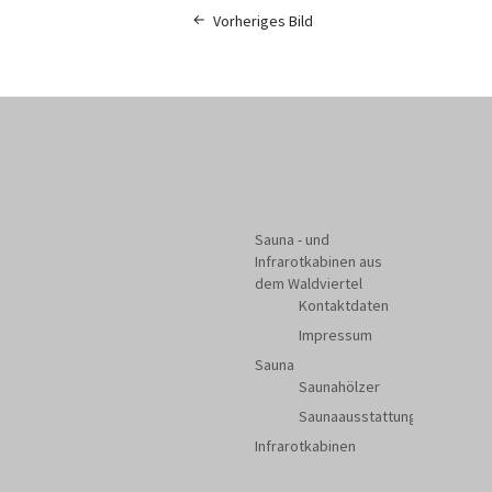
Vorheriges Bild
Sauna - und
Infrarotkabinen aus
dem Waldviertel
Kontaktdaten
Impressum
Sauna
Saunahölzer
Saunaausstattung
Infrarotkabinen