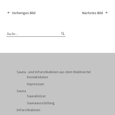
Vorheriges Bild
Nächstes Bild
Sauna - und Infrarotkabinen aus dem Waldviertel
Kontaktdaten
Impressum
Sauna
Saunahölzer
Saunaausstattung
Infrarotkabinen