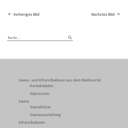
Vorheriges Bild
Nächstes Bild
Sauna - und Infrarotkabinen aus dem Waldviertel
Kontaktdaten
Impressum
Sauna
Saunahölzer
Saunaausstattung
Infrarotkabinen