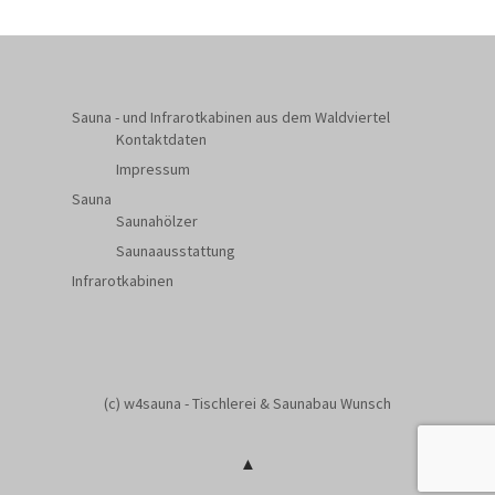
Sauna - und Infrarotkabinen aus dem Waldviertel
Kontaktdaten
Impressum
Sauna
Saunahölzer
Saunaausstattung
Infrarotkabinen
(c) w4sauna - Tischlerei & Saunabau Wunsch