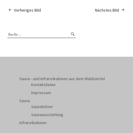
Vorheriges Bild
Nächstes Bild
Sauna - und Infrarotkabinen aus dem Waldviertel
Kontaktdaten
Impressum
Sauna
Saunahölzer
Saunaausstattung
Infrarotkabinen