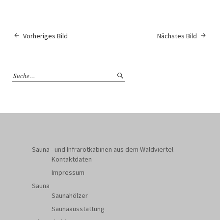
Vorheriges Bild
Nächstes Bild
Sauna - und Infrarotkabinen aus dem Waldviertel
Kontaktdaten
Impressum
Sauna
Saunahölzer
Saunaausstattung