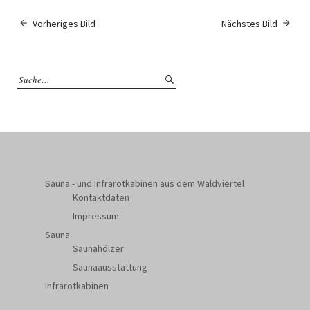
Vorheriges Bild
Nächstes Bild
Sauna - und Infrarotkabinen aus dem Waldviertel
Kontaktdaten
Impressum
Sauna
Saunahölzer
Saunaausstattung
Infrarotkabinen