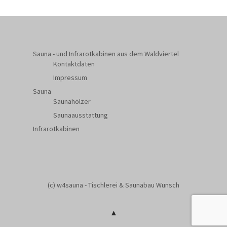
Sauna - und Infrarotkabinen aus dem Waldviertel
Kontaktdaten
Impressum
Sauna
Saunahölzer
Saunaausstattung
Infrarotkabinen
(c) w4sauna - Tischlerei & Saunabau Wunsch