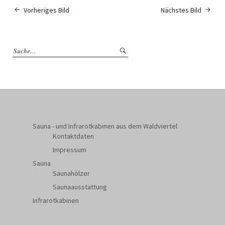
Vorheriges Bild
Nächstes Bild
Sauna - und Infrarotkabinen aus dem Waldviertel
Kontaktdaten
Impressum
Sauna
Saunahölzer
Saunaausstattung
Infrarotkabinen