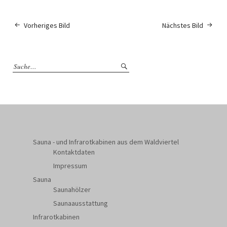
Vorheriges Bild
Nächstes Bild
Sauna - und Infrarotkabinen aus dem Waldviertel
Kontaktdaten
Impressum
Sauna
Saunahölzer
Saunaausstattung
Infrarotkabinen