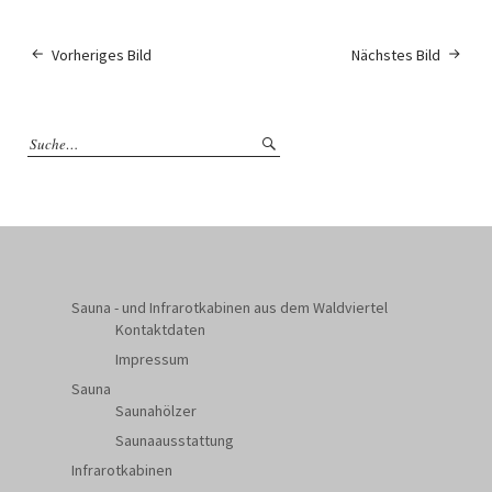
Vorheriges Bild
Nächstes Bild
Sauna - und Infrarotkabinen aus dem Waldviertel
Kontaktdaten
Impressum
Sauna
Saunahölzer
Saunaausstattung
Infrarotkabinen