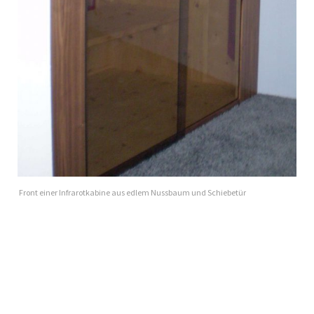
Front einer Infrarotkabine aus edlem Nussbaum und Schiebetür